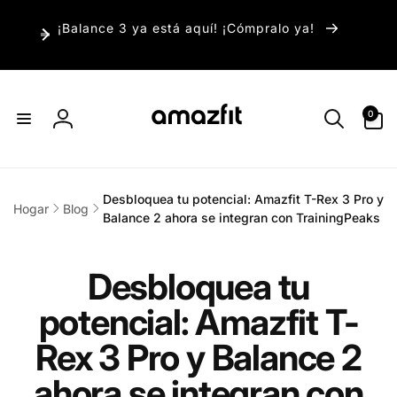
irectamente
¡Balance 3 ya está aquí! ¡Cómpralo ya!
l contenido
0
0
artículos
Iniciar
sesión
Desbloquea tu potencial: Amazfit T-Rex 3 Pro y
Hogar
Blog
Balance 2 ahora se integran con TrainingPeaks
Desbloquea tu
potencial: Amazfit T-
Rex 3 Pro y Balance 2
ahora se integran con