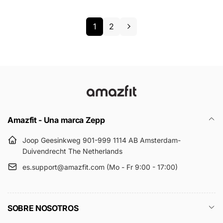
h
d
a
e
1
2
b
o
i
f
t
e
u
r
a
t
l
a
Amazfit - Una marca Zepp
Joop Geesinkweg 901-999 1114 AB Amsterdam-
Duivendrecht The Netherlands
es.support@amazfit.com (Mo - Fr 9:00 - 17:00)
SOBRE NOSOTROS