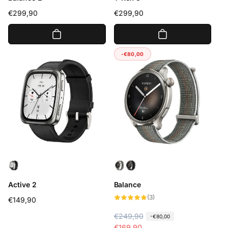
Precio
€299,90
Precio
€299,90
habitual
habitual
-€80,00
Active 2
Balance
3
(3)
Precio
€149,90
reseñas
totales
habitual
P
€249,90
P
-€80,00
r
r
€169,90