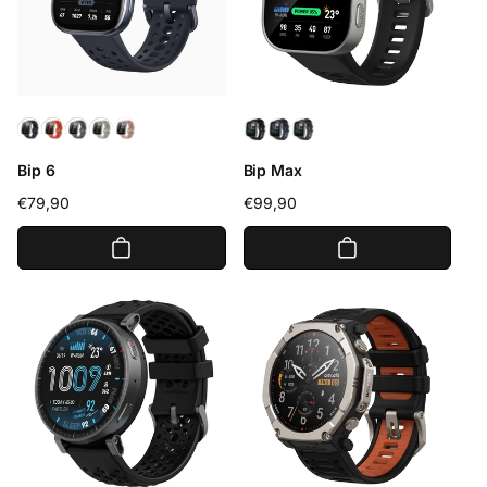
Bip 6
Bip Max
Precio
€79,90
Precio
€99,90
habitual
habitual