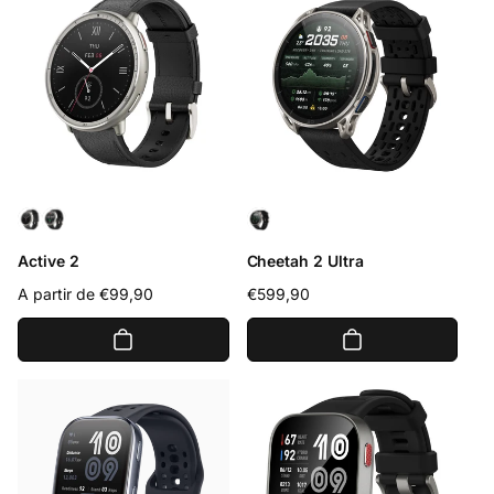
Active 2
Cheetah 2 Ultra
Precio
A partir de €99,90
Precio
€599,90
habitual
habitual