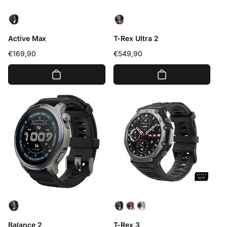
Active Max
T-Rex Ultra 2
Precio
€169,90
Precio
€549,90
habitual
habitual
Balance 2
T-Rex 3