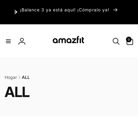
irectamente
¡Balance 3 ya está aquí! ¡Cómpralo ya!
l contenido
0
0
artículos
Iniciar
sesión
Hogar
ALL
ALL