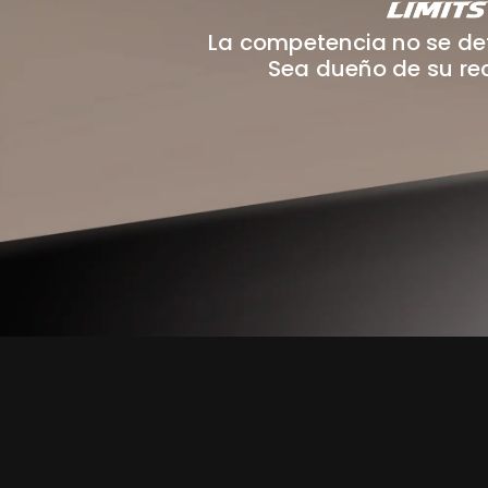
La competencia no se det
Sea dueño de su re