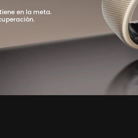
iene en la meta.
cuperación.