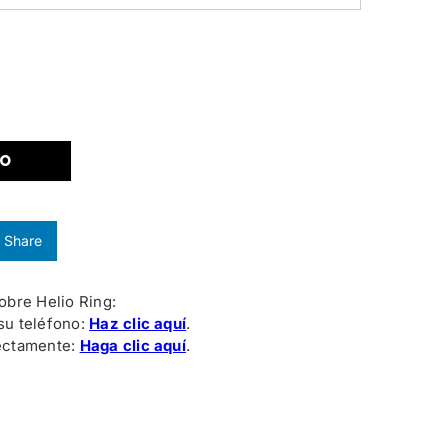
TO
Share
bre Helio Ring:
 su teléfono:
Haz clic aquí
.
rectamente:
Haga clic aquí
.