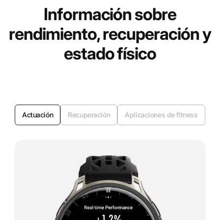
Información sobre
rendimiento, recuperación y
estado físico
Actuación
Recuperación
Aplicaciones de fitness
Pe