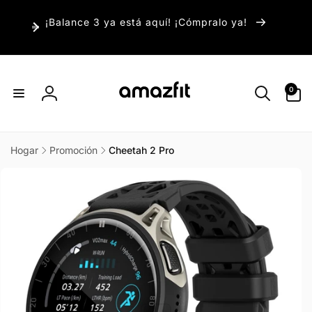
irectamente
¡Balance 3 ya está aquí! ¡Cómpralo ya!
l contenido
0
0
artículos
Iniciar
sesión
Hogar
Promoción
Cheetah 2 Pro
r
directamente
 la
información
del producto