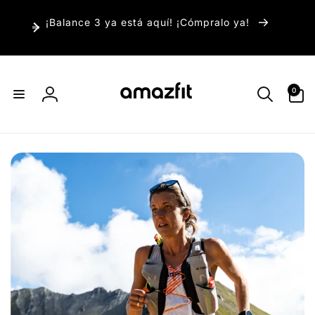
irectamente
¡Balance 3 ya está aquí! ¡Cómpralo ya!
l contenido
0
0
artículos
Iniciar
sesión